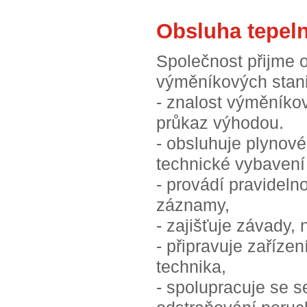
Obsluha tepel
Společnost přijme o
výměníkových stanic
- znalost výměníkov
průkaz výhodou.
- obsluhuje plynové
technické vybavení 
- provádí pravidel
záznamy,
- zajišťuje závady,
- připravuje zaříze
technika,
- spolupracuje se s