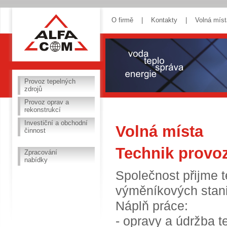
alfa-com.cz
O firmě
|
Kontakty
|
Volná míst
Provoz tepelných
zdrojů
Provoz oprav a
rekonstrukcí
Investiční a obchodní
Volná místa
činnost
Technik provoz
Zpracování
nabídky
Společnost přijme t
výměníkových stanic
Náplň práce:
- opravy a údržba te