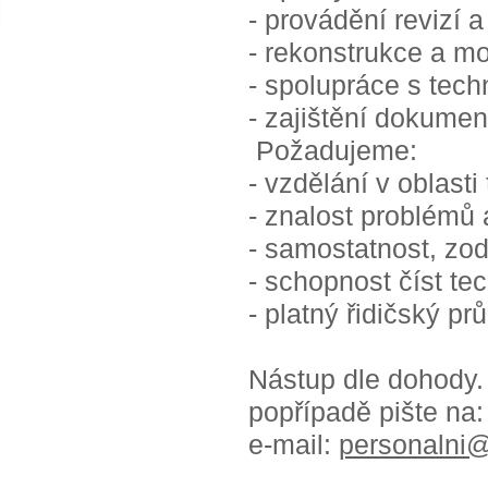
- provádění revizí a
- rekonstrukce a m
- spolupráce s techn
- zajištění dokume
​ Požadujeme:​
- vzdělání v oblast
- znalost problémů 
- samostatnost, zo
- schopnost číst t
- platný řidičský p
Nástup dle dohody. 
popřípadě pište na:
e-mail:
personalni@